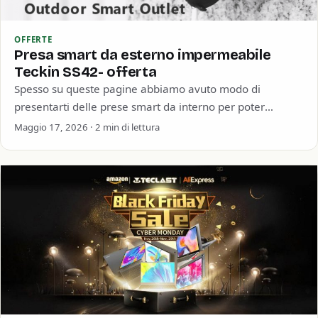
OFFERTE
Presa smart da esterno impermeabile
Teckin SS42- offerta
Spesso su queste pagine abbiamo avuto modo di
presentarti delle prese smart da interno per poter
accendere o spegnere dispositivi da remoto.…
Maggio 17, 2026 · 2 min di lettura