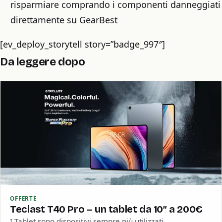
risparmiare comprando i componenti danneggiati
direttamente su GearBest
[ev_deploy_storytell story=”badge_997″]
Da leggere dopo
OFFERTE
Teclast T40 Pro – un tablet da 10″ a 200€
I Tablet sono dispositivi sempre più utilizzati