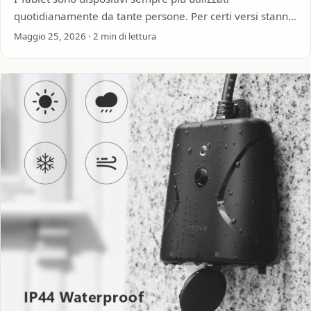
quotidianamente da tante persone. Per certi versi stanno
prendendo il posto dei vecchi ed economici…
Maggio 25, 2026 · 2 min di lettura