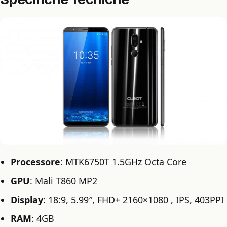
Processore
: MTK6750T 1.5GHz Octa Core
GPU
: Mali T860 MP2
Display
: 18:9, 5.99″, FHD+ 2160×1080 , IPS, 403PPI
RAM
: 4GB