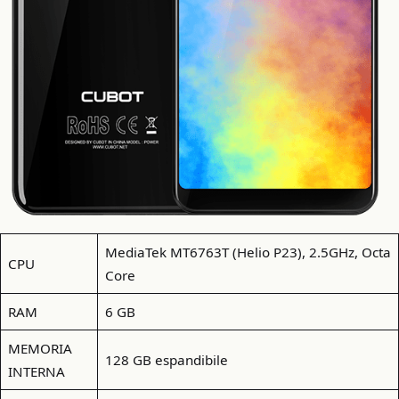
MediaTek MT6763T (Helio P23), 2.5GHz, Octa
CPU
Core
RAM
6 GB
MEMORIA
128 GB espandibile
INTERNA