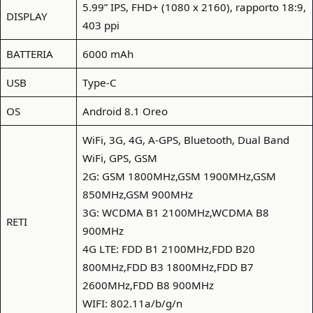
5.99” IPS, FHD+ (1080 x 2160), rapporto 18:9,
DISPLAY
403 ppi
BATTERIA
6000 mAh
USB
Type-C
OS
Android 8.1 Oreo
WiFi, 3G, 4G, A-GPS, Bluetooth, Dual Band
WiFi, GPS, GSM
2G: GSM 1800MHz,GSM 1900MHz,GSM
850MHz,GSM 900MHz
3G: WCDMA B1 2100MHz,WCDMA B8
RETI
900MHz
4G LTE: FDD B1 2100MHz,FDD B20
800MHz,FDD B3 1800MHz,FDD B7
2600MHz,FDD B8 900MHz
WIFI: 802.11a/b/g/n