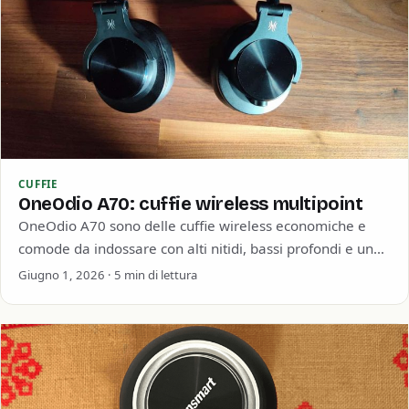
CUFFIE
OneOdio A70: cuffie wireless multipoint
OneOdio A70 sono delle cuffie wireless economiche e
comode da indossare con alti nitidi, bassi profondi e una
buona durata della batteria.…
Giugno 1, 2026 · 5 min di lettura