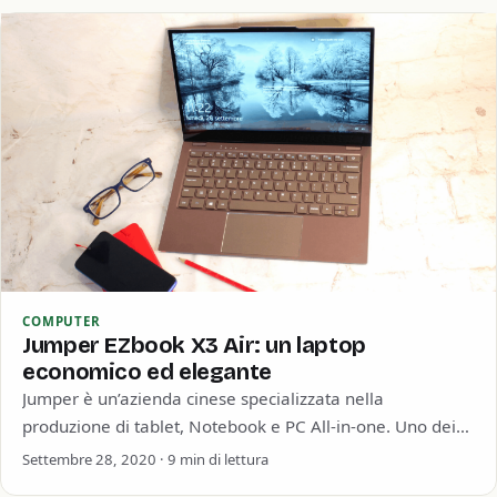
COMPUTER
Jumper EZbook X3 Air: un laptop
economico ed elegante
Jumper è un’azienda cinese specializzata nella
produzione di tablet, Notebook e PC All-in-one. Uno dei
computer che ha fatto maggior successo in…
Settembre 28, 2020 · 9 min di lettura