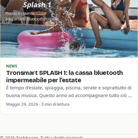
NEWS
Tronsmart SPLASH 1: la cassa bluetooth
impermeabile per l’estate
È tempo d’estate, spiaggia, piscina, serate e soprattutto di
buona musica. Questo anno ad accompagnare tutto ciò ci
pensa Tronsmart con la…
Maggio 29, 2026 · 3 min di lettura
© 2026 Techboom. Tutti i diritti riservati.