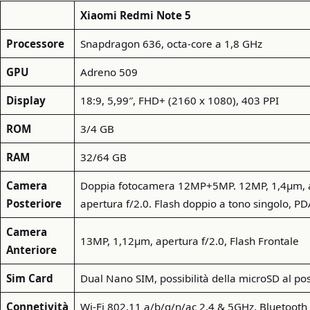
Xiaomi Redmi Note 5
Processore
Snapdragon 636, octa-core a 1,8 GHz
GPU
Adreno 509
Display
18:9, 5,99″, FHD+ (2160 x 1080), 403 PPI
ROM
3/4 GB
RAM
32/64 GB
Camera
Doppia fotocamera 12MP+5MP. 12MP, 1,4μm, ap
Posteriore
apertura f/2.0. Flash doppio a tono singolo, PD
Camera
13MP, 1,12μm, apertura f/2.0, Flash Frontale
Anteriore
Sim Card
Dual Nano SIM, possibilità della microSD al po
Connetività
Wi-Fi 802.11 a/b/g/n/ac 2.4 & 5GHz, Bluetoot