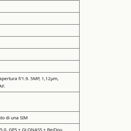
ertura f/1.9. 5MP, 1,12μm,
AF.
sto di una SIM
h 5.0, GPS + GLONASS + BeiDou