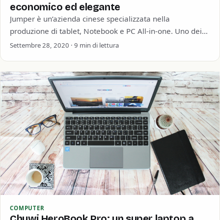
economico ed elegante
Jumper è un’azienda cinese specializzata nella
produzione di tablet, Notebook e PC All-in-one. Uno dei
computer che ha fatto maggior successo in…
Settembre 28, 2020 · 9 min di lettura
COMPUTER
Chuwi HeroBook Pro: un super laptop a