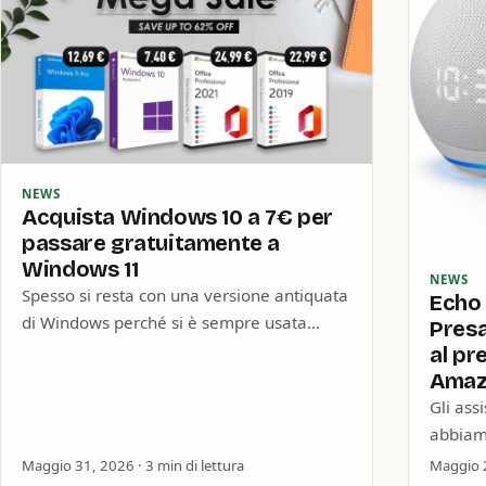
NEWS
Acquista Windows 10 a 7€ per
passare gratuitamente a
Windows 11
NEWS
Spesso si resta con una versione antiquata
Echo 
di Windows perché si è sempre usata
Pres
quella. Non si pensa alla sicurezza
al pr
informatica o…
Amaz
Gli assi
abbiamo
anche 
Maggio 31, 2026 · 3 min di lettura
Maggio 2