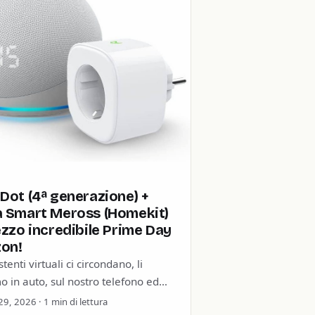
Dot (4ª generazione) +
a Smart Meross (Homekit)
ezzo incredibile Prime Day
on!
stenti virtuali ci circondano, li
 in auto, sul nostro telefono ed
a casa. Che sia un Google Home,
9, 2026 · 1 min di lettura