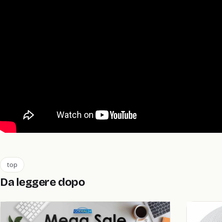
top
Da leggere dopo