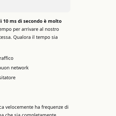
i 10 ms di secondo è molto
tempo per arrivare al nostro
tessa. Qualora il tempo sia
raffico
n buon network
itatore
ica velocemente ha frequenze di
rima che sia completamente