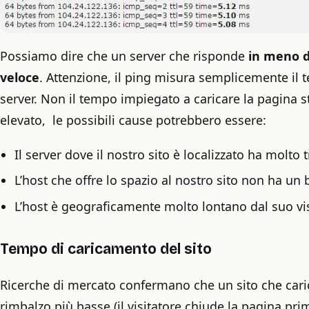
Possiamo dire che un server che risponde
in meno d
veloce
. Attenzione, il ping misura semplicemente il 
server. Non il tempo impiegato a caricare la pagina s
elevato, le possibili cause potrebbero essere:
Il server dove il nostro sito è localizzato ha molto t
L’host che offre lo spazio al nostro sito non ha u
L’host è geograficamente molto lontano dal suo vis
Tempo di caricamento del sito
Ricerche di mercato confermano che un sito che car
rimbalzo più basse (il visitatore chiude la pagina p