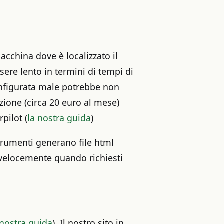
macchina dove è localizzato il
ssere lento in termini di tempi di
onfigurata male potrebbe non
zione (circa 20 euro al mese)
pilot (
la nostra guida
)
rumenti generano file html
ù velocemente quando richiesti
 nostra guida
). Il nostro sito in