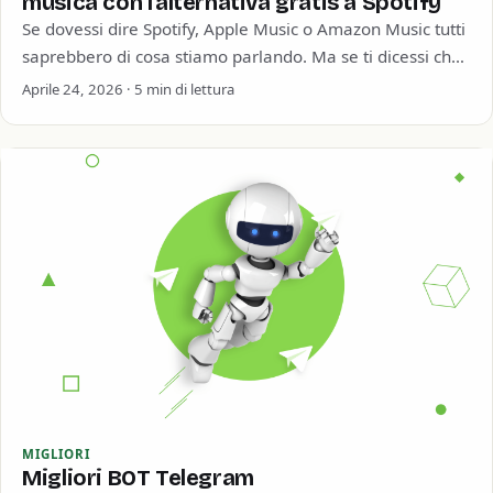
musica con l’alternativa gratis a Spotify
Se dovessi dire Spotify, Apple Music o Amazon Music tutti
saprebbero di cosa stiamo parlando. Ma se ti dicessi che
al secondo…
Aprile 24, 2026 · 5 min di lettura
MIGLIORI
Migliori BOT Telegram