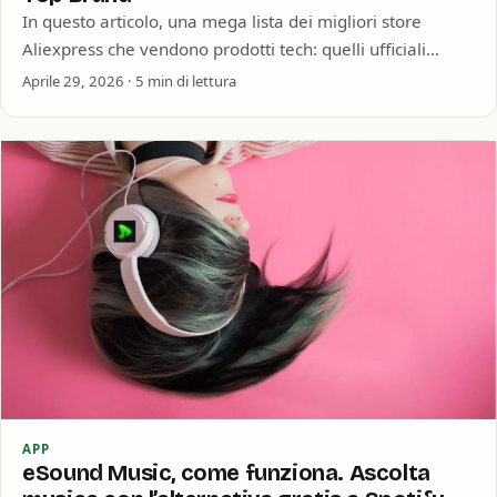
In questo articolo, una mega lista dei migliori store
Aliexpress che vendono prodotti tech: quelli ufficiali
(Official Store), i rivenditori autorizzati (Authorized)…
Aprile 29, 2026 · 5 min di lettura
APP
eSound Music, come funziona. Ascolta