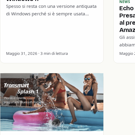
NEWS
Spesso si resta con una versione antiquata
Echo 
di Windows perché si è sempre usata
Pres
quella. Non si pensa alla sicurezza
al pr
informatica o…
Amaz
Gli assi
abbiamo
anche 
Maggio 31, 2026 · 3 min di lettura
Maggio 2
un…