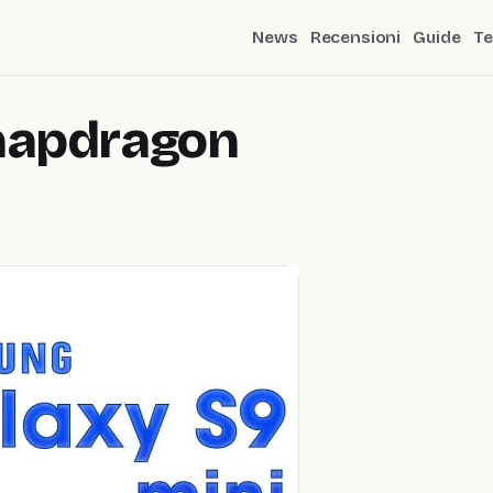
News
Recensioni
Guide
Te
napdragon