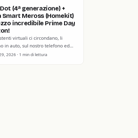
Dot (4ª generazione) +
a Smart Meross (Homekit)
ezzo incredibile Prime Day
on!
stenti virtuali ci circondano, li
 in auto, sul nostro telefono ed
a casa. Che sia un Google Home,
9, 2026 · 1 min di lettura