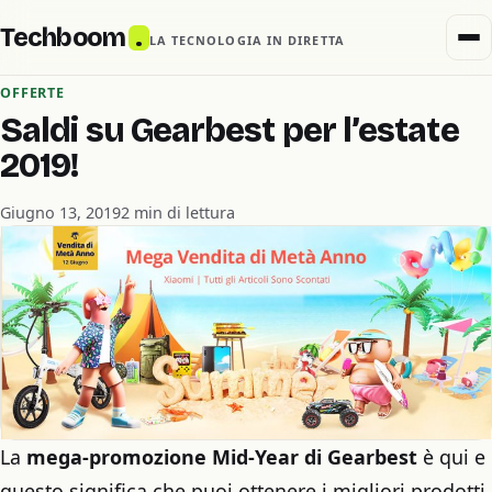
Techboom
.
LA TECNOLOGIA IN DIRETTA
OFFERTE
Saldi su Gearbest per l’estate
2019!
Giugno 13, 2019
2 min di lettura
La
mega-promozione Mid-Year di Gearbest
è qui e
questo significa che puoi ottenere i migliori prodotti