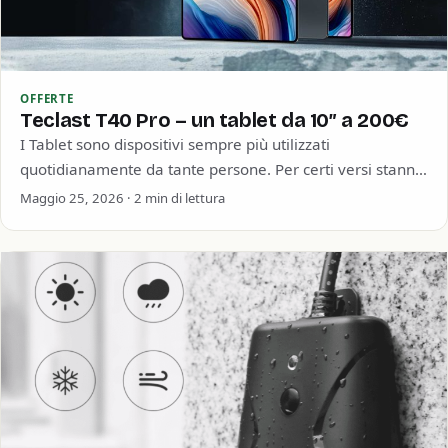
OFFERTE
Teclast T40 Pro – un tablet da 10″ a 200€
I Tablet sono dispositivi sempre più utilizzati
quotidianamente da tante persone. Per certi versi stanno
prendendo il posto dei vecchi ed economici…
Maggio 25, 2026 · 2 min di lettura