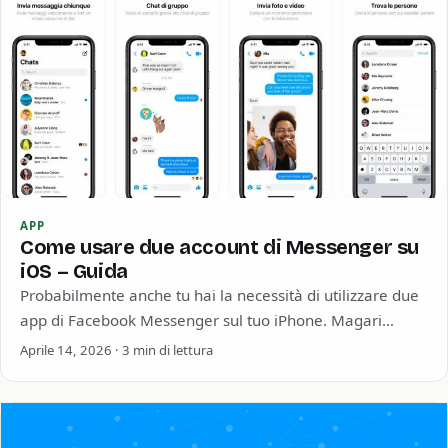
APP
Come usare due account di Messenger su
iOS – Guida
Probabilmente anche tu hai la necessità di utilizzare due
app di Facebook Messenger sul tuo iPhone. Magari
utilizzi l’account di un amico…
Aprile 14, 2026 · 3 min di lettura