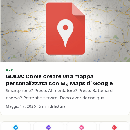
APP
GUIDA: Come creare una mappa
personalizzata con My Maps di Google
Smartphone? Preso. Alimentatore? Preso. Batteria di
riserva? Potrebbe servire. Dopo aver deciso quali
dispositivi mettere in valigia per le tue vacanze estive,…
Maggio 17, 2026 · 5 min di lettura