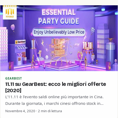
GEARBEST
11.11 su GearBest: ecco le migliori offerte
[2020]
L’11.11 è l’evento saldi online più importante in Cina.
Durante la giornata, i marchi cinesi offrono stock in
quantità super scontati alle…
Novembre 4, 2020 · 2 min di lettura