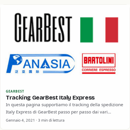
GEARBEST
Tracking GearBest Italy Express
In questa pagina supportiamo il tracking della spedizione
Italy Express di GearBest passo per passo dai vari
magazzini (Europeo, Hong Kong e Cinese) GearBest…
Gennaio 4, 2021 · 3 min di lettura