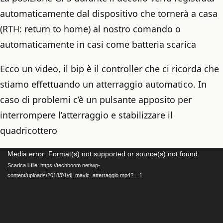
automaticamente dal dispositivo che tornerà a casa
(RTH: return to home) al nostro comando o
automaticamente in casi come batteria scarica
Ecco un video, il bip è il controller che ci ricorda che
stiamo effettuando un atterraggio automatico. In
caso di problemi c’è un pulsante apposito per
interrompere l’atterraggio e stabilizzare il
quadricottero
Video
Media error: Format(s) not supported or source(s) not found
Scarica il file: https://techboom.net/wp-
Player
content/uploads/2018/01/dj_mavic_atterraggio.mp4?_=1