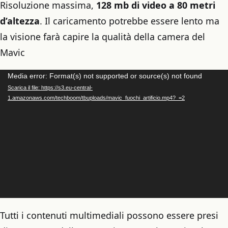
Risoluzione massima,
128 mb di video a 80 metri
d’altezza
. Il caricamento potrebbe essere lento ma
la visione farà capire la qualità della camera del
Mavic
Video
Media error: Format(s) not supported or source(s) not found
Scarica il file: https://s3.eu-central-
Player
1.amazonaws.com/techboom/tbuploads/mavic_fuochi_artificio.mp4?_=2
Tutti i contenuti multimediali possono essere presi