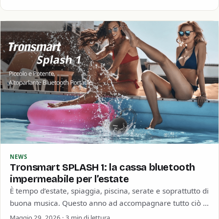
NEWS
Tronsmart SPLASH 1: la cassa bluetooth
impermeabile per l’estate
È tempo d’estate, spiaggia, piscina, serate e soprattutto di
buona musica. Questo anno ad accompagnare tutto ciò ci
pensa Tronsmart con la…
Maggio 29, 2026 · 3 min di lettura