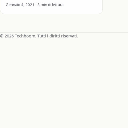
passo per passo dai vari magazzini
Gennaio 4, 2021 · 3 min di lettura
(Europeo, Hong Kong e Cinese) GearBest…
© 2026 Techboom. Tutti i diritti riservati.