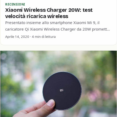
RECENSIONI
Xiaomi Wireless Charger 20W: test
velocità ricarica wireless
Presentato insieme allo smartphone Xiaomi Mi 9, il
caricatore Qi Xiaomi Wireless Charger da 20W promette
di essere molto veloce, ed uno…
Aprile 14, 2020 · 4 min di lettura