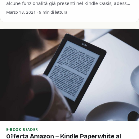
alcune funzionalità già presenti nel Kindle Oasis; adesso
anche il Paperwhite è impermeabile e ha il…
Marzo 18, 2021 · 9 min di lettura
E-BOOK READER
Offerta Amazon – Kindle Paperwhite al